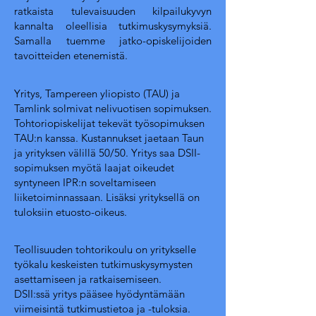
ratkaista tulevaisuuden kilpailukyvyn
kannalta oleellisia tutkimuskysymyksiä.
Samalla tuemme jatko-opiskelijoiden
tavoitteiden etenemistä.
Yritys, Tampereen yliopisto (TAU) ja
Tamlink solmivat nelivuotisen sopimuksen.
Tohtoriopiskelijat tekevät työsopimuksen
TAU:n kanssa. Kustannukset jaetaan Taun
ja yrityksen välillä 50/50. Yritys saa DSII-
sopimuksen myötä laajat oikeudet
syntyneen IPR:n soveltamiseen
liiketoiminnassaan. Lisäksi yrityksellä on
tuloksiin etuosto-oikeus.
Teollisuuden tohtorikoulu on yritykselle
työkalu keskeisten tutkimuskysymysten
asettamiseen ja ratkaisemiseen.
DSII:ssä yritys pääsee hyödyntämään
viimeisintä tutkimustietoa ja -tuloksia.