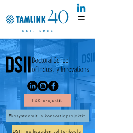
T&K-projektit
Ekosysteemit ja konsortioprojektit
DSII Teollisuuden tohtorikoulu