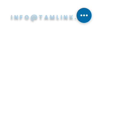
INFO@TAMLINK.FI
KÄYNTIOSOITE
Hermiankatu 6 A (5. kerros)
PL140
33720 Tampere
PAPERILASKUT
Tuotekehitys Oy Tamlink
(Apix Skannauspalvelu)
PL 16112
00021 LASKUTUS