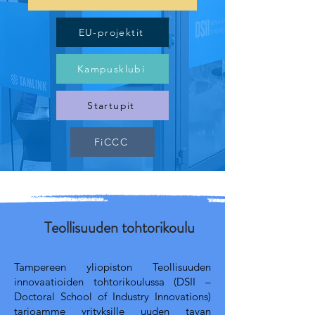
EU-projektit
Kampusklubi
Startupit
FiCCC
Teollisuuden tohtorikoulu
Tampereen yliopiston Teollisuuden
innovaatioiden tohtorikoulussa (DSII –
Doctoral School of Industry Innovations)
tarjoamme yrityksille uuden tavan