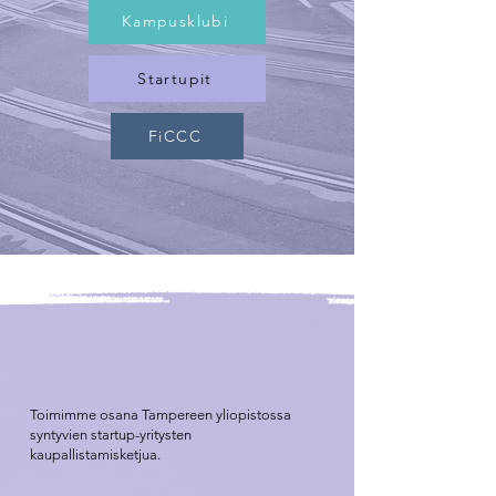
Kampusklubi
Startupit
FiCCC
Toimimme osana Tampereen yliopistossa
syntyvien startup-yritysten
kaupallistamisketjua.