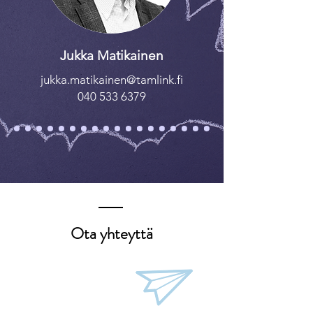
Jukka Matikainen
jukka.matikainen@tamlink.fi
040 533 6379
Ota yhteyttä