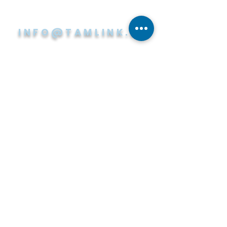
INFO@TAMLINK.FI
KÄYNTIOSOITE
Hermiankatu 6 A (5. kerros)
PL140
33720 Tampere
PAPERILASKUT
Tuotekehitys Oy Tamlink
(Apix Skannauspalvelu)
PL 16112
00021 LASKUTUS