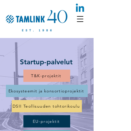
Startup-palvelut
T&K-projektit
Ekosysteemit ja konsortioprojektit
DSII Teollisuuden tohtorikoulu
EU-projektit