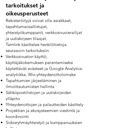
tarkoitukset ja
oikeusperusteet
Rekisteröityjä voivat olla asiakkaat,
tapahtumaosallistujat,
yhteistyökumppanit, verkkosivuvierailijat
ja uutiskirjeen tilaajat.
Tamlink käsittelee henkilötietoja
seuraaviin tarkoituksiin:
Verkkosivuston käyttö;
käyttäjäkokemuksen parantamiseksi
käytettävät evästeet ja Google Analytics-
analytiikka, Wix-yhteydenottolomake
Tapahtumien järjestäminen ja
ilmoittautumisten hallinta
Sähköpostilistojen ja uutiskirjeiden
ylläpito
Yhteydenottojen ja palautteiden käsittely
Projektien ja ekosysteemien viestintä ja
koordinointi
Sidosryhmäyhteistyö ja kumppanuuksien