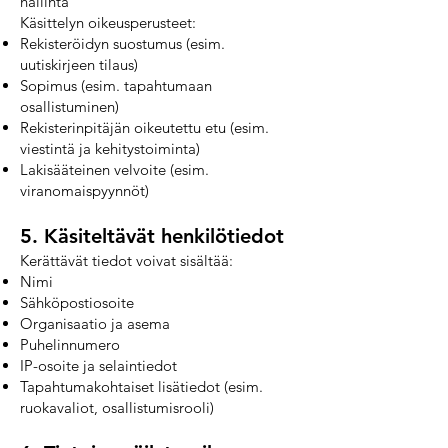
hallinta
Käsittelyn oikeusperusteet:
Rekisteröidyn suostumus (esim.
uutiskirjeen tilaus)
Sopimus (esim. tapahtumaan
osallistuminen)
Rekisterinpitäjän oikeutettu etu (esim.
viestintä ja kehitystoiminta)
Lakisääteinen velvoite (esim.
viranomaispyynnöt)
5. Käsiteltävät henkilötiedot
Kerättävät tiedot voivat sisältää:
Nimi
Sähköpostiosoite
Organisaatio ja asema
Puhelinnumero
IP-osoite ja selaintiedot
Tapahtumakohtaiset lisätiedot (esim.
ruokavaliot, osallistumisrooli)