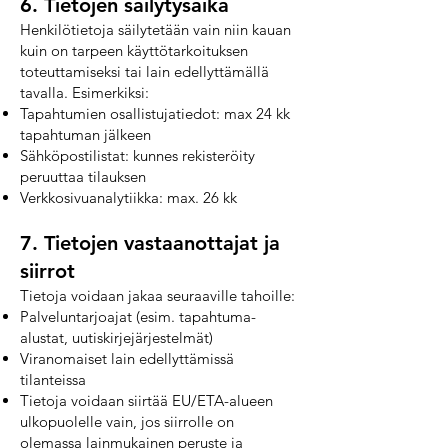
6. Tietojen säilytysaika
Henkilötietoja säilytetään vain niin kauan
kuin on tarpeen käyttötarkoituksen
toteuttamiseksi tai lain edellyttämällä
tavalla. Esimerkiksi:
Tapahtumien osallistujatiedot: max 24 kk
tapahtuman jälkeen
Sähköpostilistat: kunnes rekisteröity
peruuttaa tilauksen
Verkkosivuanalytiikka: max. 26 kk
7. Tietojen vastaanottajat ja
siirrot
Tietoja voidaan jakaa seuraaville tahoille:
Palveluntarjoajat (esim. tapahtuma-
alustat, uutiskirjejärjestelmät)
Viranomaiset lain edellyttämissä
tilanteissa
Tietoja voidaan siirtää EU/ETA-alueen
ulkopuolelle vain, jos siirrolle on
olemassa lainmukainen peruste ja