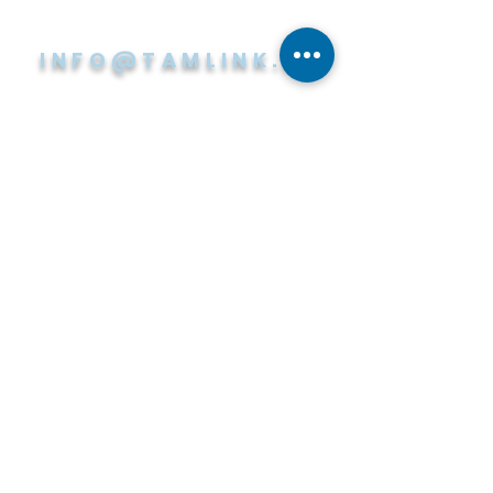
INFO@TAMLINK.FI
KÄYNTIOSOITE
Hermiankatu 6 A (5. kerros)
PL140
33720 Tampere
PAPERILASKUT
Tuotekehitys Oy Tamlink
(Apix Skannauspalvelu)
PL 16112
00021 LASKUTUS